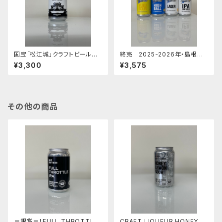
国宝「松江城」クラフトビール
終売 2025-2026年・島根ス
【4本セット】スタイル：スタウト
サノオマジック クラフトビール
¥3,300
¥3,575
２種+ハイボール＋ゆずサワー
【４本セット】
その他の商品
＝銀賞＝！FULL THROTTLE I
CRAFT LIQUEUR HONEY LE