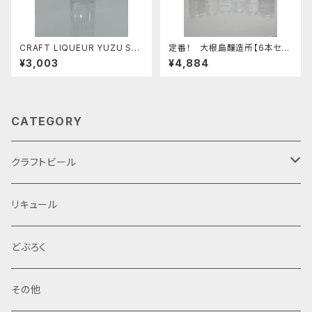
CRAFT LIQUEUR YUZU SO
定番！ 大根島醸造所【6本セッ
UR 【４本セット】
ト】
¥3,003
¥4,884
CATEGORY
クラフトビール
定番商品
リキュール
限定品
どぶろく
特産品セット
その他