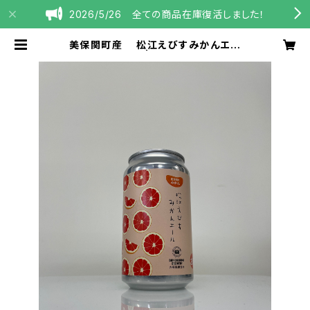
2026/5/26 全ての商品在庫復活しました！
美保関町産 松江えびすみかんエー
ル【4本セット】 | 大根島醸造所
DaikonshimaBrewer
y