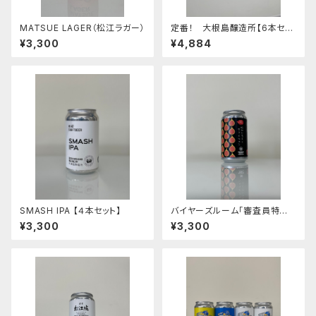
MATSUE LAGER（松江ラガー）
定番！ 大根島醸造所【6本セッ
ト】
¥3,300
¥4,884
SMASH IPA 【４本セット】
バイヤーズルーム「審査員特別
賞」・JGBA「銅賞」島根町産 松
¥3,300
¥3,300
江いちじくヴァイツェン【4本セッ
ト】