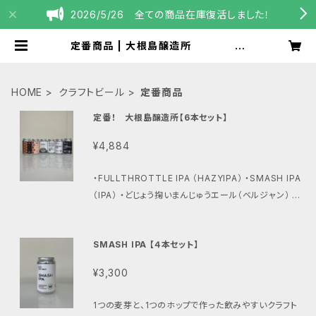
2026/5/26 全ての商品在庫復活しました！
定番商品 | 大根島醸造所
DaikonshimaBrewery
HOME
クラフトビール
定番商品
定番！ 大根島醸造所【6本セット】
¥4,884
・FULLTHROTTLE IPA （HAZYIPA） ・SMASH IPA
（IPA） ・どじょう掬いまんじゅうエール（ベルジャン） ・
国宝松江城スタウト（スタウト） ・美保関産えびすみか
んエール（ペールエール） ・島根町産いちじくヴァイツェ
SMASH IPA 【４本セット】
ン （ヴァイツェン） 各１本【6本セット】 いろんな味
を楽しみたい方にはオススメの販売になります。 味を
¥3,300
楽しんでみてください。 ※未成年者の飲酒は法律によ
って禁止されています。 ※年齢確認の為、この後の購
1つの麦芽と、1つのホップで作った飲みやすいクラフト
入フォームの備考欄に、お客様の生年月日を必ずご記