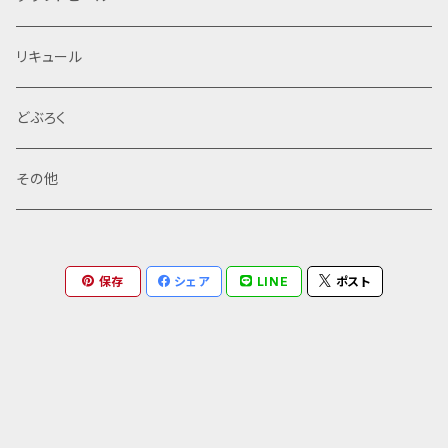
ポテトの塩気のある物と合います。 原材料：麦芽（英国
製造）、イチジク、オーツ麦、ビーツ、ホップ、カラギナン
定番商品
リキュール
※未成年者の飲酒は法律によって禁止されています。
※年齢確認の為、この後の購入フォームの備考欄に、お
客様の生年月日を必ずご記入下さい。（例：平成５年７
限定品
どぶろく
月１８日生れ）
特産品セット
その他
保存
シェア
LINE
ポスト