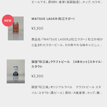
ビールです。 原材料：麦芽（英国製造）、ホップ、カラギナ
入下さい。（例：平成５年７月１８日生れ）
ン ※未成年者の飲酒は法律によって禁止されていま
す。 ※年齢確認の為、この後の購入フォームの備考欄
MATSUE LAGER（松江ラガー）
に、お客様の生年月日を必ずご記入下さい。（例：平成５
年７月１８日生れ）
¥3,300
商品名：『MATSUE LAGER』(松江ラガー) 松江の地か
ら生まれたラガービール、その爽やかな味わいとしっか
りとしたコクが、特別なひとときを演出いたします。麦芽
の豊かな風味とスムーズな飲み口が特徴で、どんなシ
国宝「松江城」クラフトビール 【4本セット】スタイル：
ーンにもマッチングする一杯です！ 【商品情報】 品目：
スタウト
ラガー（麦芽使用比率：５０％以上） 内容量：350ml
（缶） 原材料名：麦芽（外国製造）、米、ホップ、カラギナ
¥3,300
ン 美しいデザインの缶は、持ち運びも楽々！ 友人との
集まりやバーベキュー、特別なイベントにぴったりなア
国宝「松江城」オリジナルラベル クラフトビール スタ
イテムです！ ※未成年者の飲酒は法律によって禁止さ
イル：スタウト（黒ビール） 原料：大麦麦芽、ホップ、酵母
れています。 ※年齢確認の為、この後の購入フォームの
／カラギナン 大根島醸造所初の『スタウト』 キレがよ
備考欄に、お客様の生年月日を必ずご記入下さい。
く、コクがあり、ドリンカブル！！ ※未成年者の飲酒は法