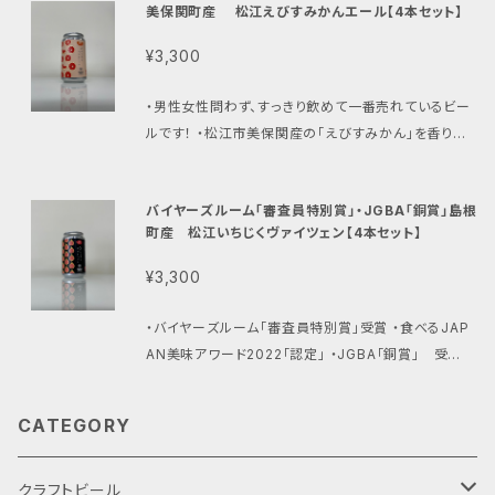
（例：平成５年７月１８日生れ）
美保関町産 松江えびすみかんエール【4本セット】
律によって禁止されています。 ※年齢確認の為、この後
の購入フォームの備考欄に、お客様の生年月日を必ず
¥3,300
ご記入下さい。（例：平成５年７月１８日生れ）
・男性女性問わず、すっきり飲めて一番売れているビー
ルです！ ・松江市美保関産の「えびすみかん」を香りづ
けに使ったアメリカンペールエール ・柑橘系の爽やか
な香りが特徴でどんな食事でも合うビールです。 原材
バイヤーズルーム「審査員特別賞」・JGBA「銅賞」島根
料：麦芽（英国製造）、ホップ、みかん、カラギナン ※未
町産 松江いちじくヴァイツェン【4本セット】
成年者の飲酒は法律によって禁止されています。 ※年
齢確認の為、この後の購入フォームの備考欄に、お客様
¥3,300
の生年月日を必ずご記入下さい。（例：平成５年７月１８
日生れ）
・バイヤーズルーム「審査員特別賞」受賞 ・食べるJAP
AN美味アワード2022「認定」 ・JGBA「銅賞」 受
賞！！！ ・松江市島根町産いちじくを加え、発酵させた白
く濁った淡いピンク色のビール ・甘いフルーティーな香
CATEGORY
りとまろやかな口当たりが特徴。 ・ビールの苦みも少な
く、女性も飲みやすいビールです。 ・みかん、安納芋のビ
ールよりも甘みが一番強いですよ。 ・チーズやフライド
クラフトビール