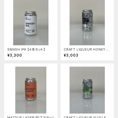
SMASH IPA 【４本セット】
CRAFT LIQUEUR HONEY LE
MON SOUR 【４本セット】
¥3,300
¥3,003
MATSUE LAGER（松江ラガー）
CRAFT LIQUEUR YUZU SO