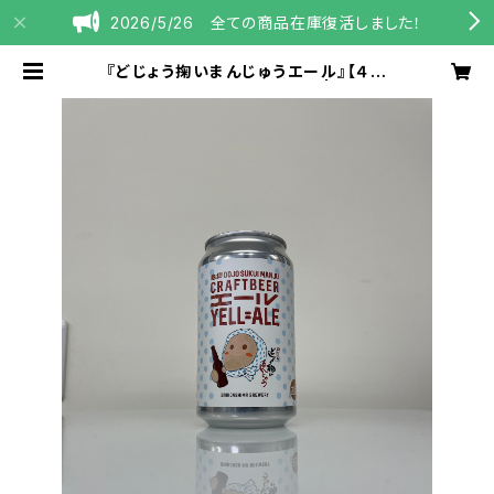
2026/5/26 全ての商品在庫復活しました！
『どじょう掬いまんじゅうエール』【４本
セット】スタイル：ベルジャン | 大根島
醸造所 Daikonshim
aBrewery