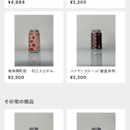
ト】
¥4,884
¥3,300
美保関町産 松江えびすみか
バイヤーズルーム「審査員特別
んエール【4本セット】
賞」・JGBA「銅賞」島根町産 松
¥3,300
¥3,300
江いちじくヴァイツェン【4本セッ
ト】
その他の商品