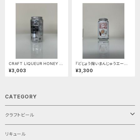
CRAFT LIQUEUR HONEY LE
『どじょう掬いまんじゅうエール』
MON SOUR 【４本セット】
【４本セット】スタイル：ベルジャ
¥3,003
¥3,300
ン
CATEGORY
クラフトビール
定番商品
リキュール