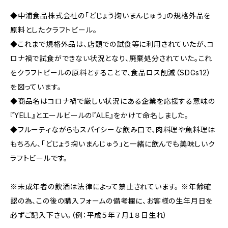
◆中浦食品株式会社の「どじょう掬いまんじゅう」の規格外品を
原料としたクラフトビール。
◆これまで規格外品は、店頭での試食等に利用されていたが、コ
ロナ禍で試食ができない状況となり、廃棄処分されていた。これ
をクラフトビールの原料とすることで、食品ロス削減（SDGs12）
を図っています。
◆商品名はコロナ禍で厳しい状況にある企業を応援する意味の
『YELL』とエールビールの『ALE』をかけて命名しました。
◆フルーティながらもスパイシーな飲み口で、肉料理や魚料理は
もちろん、「どじょう掬いまんじゅう」と一緒に飲んでも美味しいク
ラフトビールです。
※未成年者の飲酒は法律によって禁止されています。 ※年齢確
認の為、この後の購入フォームの備考欄に、お客様の生年月日を
必ずご記入下さい。（例：平成５年７月１８日生れ）