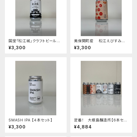
国宝「松江城」クラフトビール
美保関町産 松江えびすみか
【4本セット】スタイル：スタウト
んエール【4本セット】
¥3,300
¥3,300
SMASH IPA 【４本セット】
定番！ 大根島醸造所【6本セッ
ト】
¥3,300
¥4,884