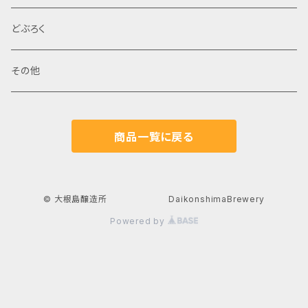
限定品
どぶろく
特産品セット
その他
商品一覧に戻る
© 大根島醸造所 DaikonshimaBrewery
Powered by